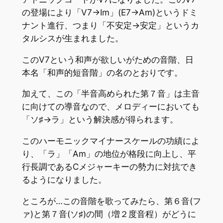
の登場により「Ⅴ7→Ⅰm」(E7→Am)というドミ
ナント進行、つまり「不安定→安定」というカ
タルシスが生まれました。
このⅤ7という和声が欲しいがための音階、日
本名「和声的短音階」の名のとおりです。
加えて、この「半音高められた第７音」は主音
に向けての導音なので、メロディーにおいても
「ソ♯→ラ」という解決感が得られます。
このハーモニックマイナースケールの功績によ
り、「ラ」「Am」の地位が格段に向上し、平
行長調であるCメジャーキーの勢力に対抗でき
るようになりました。
ところが…この音階を歌ってみたら、第６音(フ
ァ)と第７音(ソ♯)の間（増２度音程）がどうに