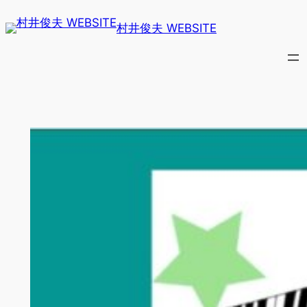
内
村井俊夫 WEBSITE
容
を
ス
キ
ッ
プ