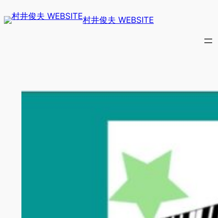
内
村井俊夫 WEBSITE
容
を
ス
キ
ッ
プ