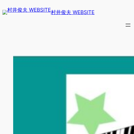
内
村井俊夫 WEBSITE
容
を
ス
キ
ッ
プ