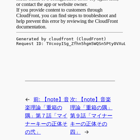
←
前:
【note】音
次:
【note】音楽
楽理論「重箱の
理論「重箱の隅」
隅」第７話「マイ
第９話「マイナー
ナーキーの正体そ
キーの正体その
の弐」
四」
→