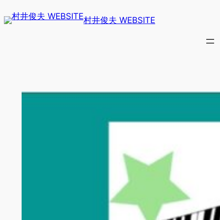
内
村井俊夫 WEBSITE
容
を
ス
キ
ッ
プ